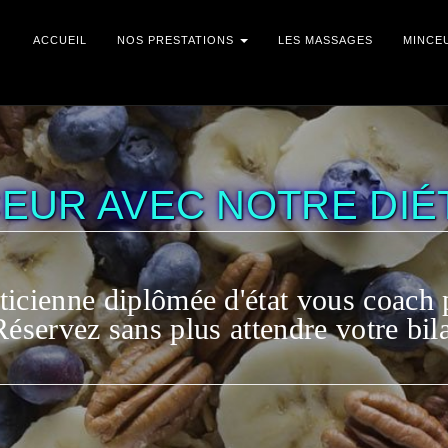
ACCUEIL
NOS PRESTATIONS
LES MASSAGES
MINCE
CEUR AVEC NOTRE DIÉ
éticienne diplômée d'état vous coach 
Réservez sans plus attendre votre bil