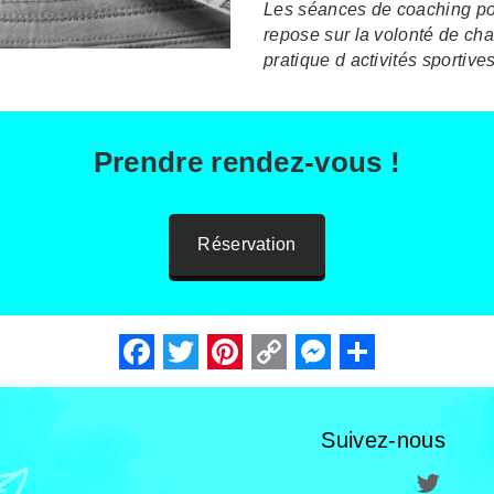
Les séances de coaching pou
repose sur la volonté de ch
pratique d activités sportives
Prendre rendez-vous !
Réservation
Facebook
Twitter
Pinterest
Copy
Messenger
Share
Link
Suivez-nous