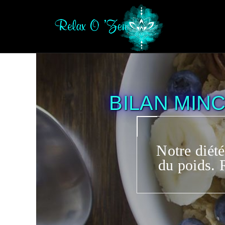
BILAN MIN
Notre diét
du poids. 